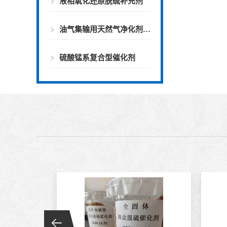
液相氧化还原脱硫补充剂
油气集输用天然气净化剂螯合物类脱硫剂
硫酸锰系复合型催化剂