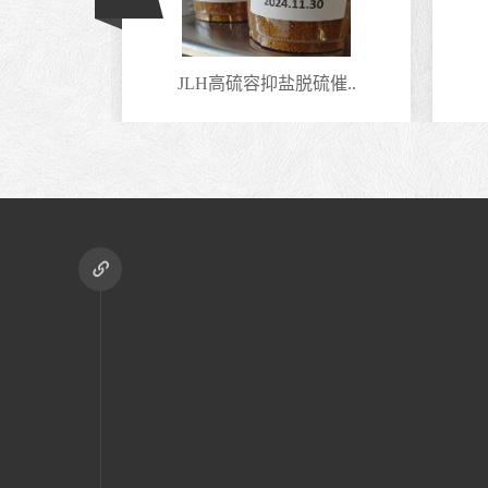
足..
JLH高硫容抑盐脱硫催..