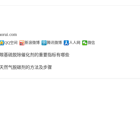
aorui.com
QQ空间
新浪微博
腾讯微博
人人网
微信
羰基硫脱除催化剂的重要指标有哪些
天然气脱碳剂的方法及步骤