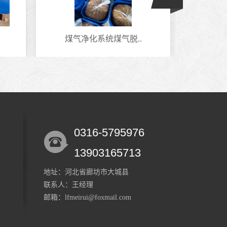
煤气净化系统煤气脱..
羰
0316-5795976
13903165713
地址：河北省廊坊市大城县
联系人：王经理
邮箱：lfmeirui@foxmail.com