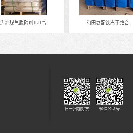
焦炉煤气脱硫剂JLH高..
和田复配铁离子络合..
扫一扫加好友
微信公众号