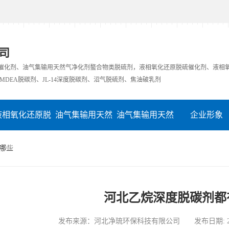
司
硫催化剂、油气集输用天然气净化剂螯合物类脱硫剂，液相氧化还原脱硫催化剂、液相
MDEA脱碳剂、JL-14深度脱碳剂、沼气脱硫剂、焦油破乳剂
液相氧化还原脱
油气集输用天然
油气集输用天然
企业形象
硫催化剂
气净化剂螯合物
气净化剂螯合物
在线留言
哪些
类脱硫剂
类脱硫剂
河北乙烷深度脱碳剂都
发布来源：河北净琉环保科技有限公司 发布日期: 2026