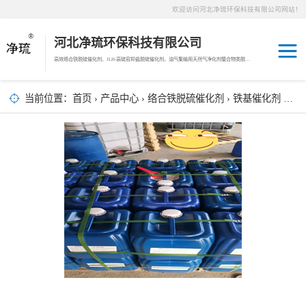
欢迎访问河北净琉环保科技有限公司网站！
河北净琉环保科技有限公司
高效络合铁脱硫催化剂、JLH-高硫容抑盐脱硫催化剂、油气集输用天然气净化剂螯合物类脱硫剂，液相氧化还原脱硫催化剂、液相氧化还原脱硫补充剂、液相氧化还原脱硫溶液分散剂、JL-12活化MDEA脱碳剂、JL-14深度脱碳剂、沼气脱硫剂、焦油破乳剂
天然气脱碳剂
当前位置：
首页
›
产品中心
›
络合铁脱硫催化剂
› 铁基催化剂 价格优惠 赤峰焦化厂铁离子脱硫剂直供
沼气脱硫剂
焦化煤气脱硫剂
络合铁脱硫催化
剂
天然气脱硫剂
羰基硫脱除催化
剂
高硫容抑盐脱硫