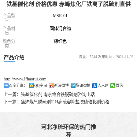
铁基催化剂 价格优惠 赤峰焦化厂铁离子脱硫剂直供
催化剂
液相氧化还原脱
产品型
MSR-01
号：
硫催化剂
液相氧化还原脱
产品材
固体混合物
质：
硫补充剂
油气集输用天然
颜色分
棕红色
类：
气净化剂螯合物
硫酸锰系复合型
产品介绍
流量：5244 发布时间：2021-11-03
类脱硫剂
催化剂
http://www.lfhaorui.com
百度分享：
QQ空间
新浪微博
腾讯微博
人人网
微信
上一篇：
铁基催化剂 南京络合铁脱硫剂咨询电话
下一篇：
焦炉煤气脱硫剂JLH高硫容抑盐脱硫催化剂价格
河北净琉环保的热门推
荐