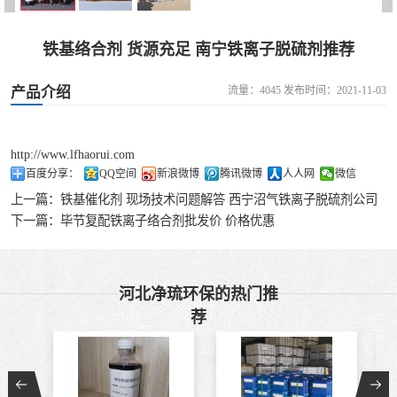
催化剂
液相氧化还原脱
铁基络合剂 货源充足 南宁铁离子脱硫剂推荐
硫催化剂
液相氧化还原脱
产品介绍
流量：4045 发布时间：2021-11-03
硫补充剂
油气集输用天然
http://www.lfhaorui.com
气净化剂螯合物
硫酸锰系复合型
百度分享：
QQ空间
新浪微博
腾讯微博
人人网
微信
上一篇：
铁基催化剂 现场技术问题解答 西宁沼气铁离子脱硫剂公司
类脱硫剂
催化剂
下一篇：
毕节复配铁离子络合剂批发价 价格优惠
河北净琉环保的热门推
荐