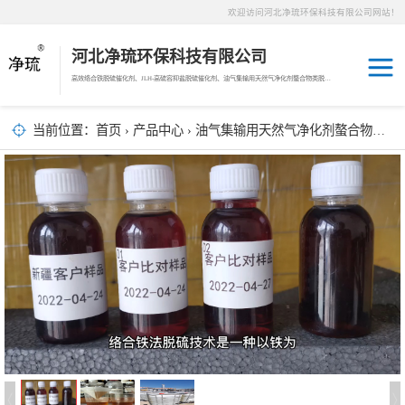
欢迎访问河北净琉环保科技有限公司网站！
河北净琉环保科技有限公司
高效络合铁脱硫催化剂、JLH-高硫容抑盐脱硫催化剂、油气集输用天然气净化剂螯合物类脱硫剂，液相氧化还原脱硫催化剂、液相氧化还原脱硫补充剂、液相氧化还原脱硫溶液分散剂、JL-12活化MDEA脱碳剂、JL-14深度脱碳剂、沼气脱硫剂、焦油破乳剂
天然气脱碳剂
当前位置：
首页
›
产品中心
›
油气集输用天然气净化剂螯合物类脱硫剂
沼气脱硫剂
焦化煤气脱硫剂
络合铁脱硫催化
剂
天然气脱硫剂
羰基硫脱除催化
剂
高硫容抑盐脱硫