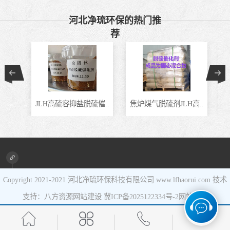
催化剂
液相氧化还原脱
河北净琉环保的热门推
荐
硫催化剂
液相氧化还原脱
硫补充剂
油气集输用天然
气净化剂螯合物
硫酸锰系复合型
硫容抑盐脱硫催..
焦炉煤气脱硫剂JLH高..
和田复配铁离子络合.
类脱硫剂
催化剂
Copyright 2021-2021
河北净琉环保科技有限公司
www.lfhaorui.com 技术
支持：八方资源
网站建设
冀ICP备2025122334号-2
网站地图