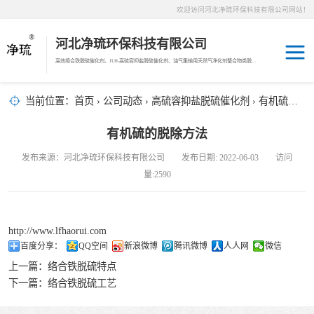
欢迎访问河北净琉环保科技有限公司网站！
河北净琉环保科技有限公司
高效络合铁脱硫催化剂、JLH-高硫容抑盐脱硫催化剂、油气集输用天然气净化剂螯合物类脱硫剂，液相氧化还原脱硫催化剂、液相氧化还原脱硫补充剂、液相氧化还原脱硫溶液分散剂、JL-12活化MDEA脱碳剂、JL-14深度脱碳剂、沼气脱硫剂、焦油破乳剂
天然气脱碳剂
当前位置：
首页
›
公司动态
›
高硫容抑盐脱硫催化剂
› 有机硫的脱除方法
沼气脱硫剂
有机硫的脱除方法
发布来源：河北净琉环保科技有限公司 发布日期: 2022-06-03 访问
焦化煤气脱硫剂
量:2590
络合铁脱硫催化
http://www.lfhaorui.com
剂
天然气脱硫剂
百度分享：
QQ空间
新浪微博
腾讯微博
人人网
微信
上一篇：
络合铁脱硫特点
羰基硫脱除催化
下一篇：
络合铁脱硫工艺
剂
高硫容抑盐脱硫