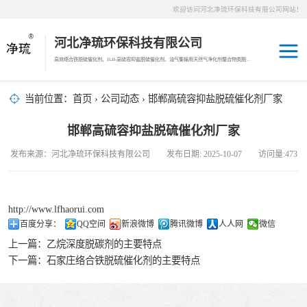
欢迎访问河北净琉环保科技有限公司网站！
河北净琉环保科技有限公司
高效络合铁脱硫催化剂、JLH-高硫容抑盐脱硫催化剂、油气集输用天然气净化剂螯合物类脱硫剂，液相氧化还原脱硫催化剂、液相氧化还原脱硫补充剂、液相氧化还原脱硫溶液分散剂、JL-12活化MDEA脱碳剂、JL-14深度脱碳剂、沼气脱硫剂、焦油破乳剂
天然气脱碳剂
当前位置：
首页
›
公司动态
› 邯郸高硫容抑盐脱硫催化剂厂家
沼气脱硫剂
邯郸高硫容抑盐脱硫催化剂厂家
发布来源：河北净琉环保科技有限公司 发布日期: 2025-10-07 访问量:473
焦化煤气脱硫剂
络合铁脱硫催化
http://www.lfhaorui.com
百度分享：
QQ空间
新浪微博
腾讯微博
人人网
微信
剂
天然气脱硫剂
上一篇：
乙烷深度脱碳剂的主要特点
下一篇：
石家庄络合铁脱硫催化剂的主要特点
羰基硫脱除催化
剂
高硫容抑盐脱硫