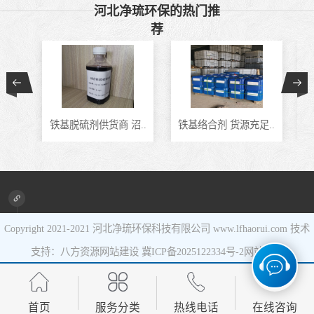
河北净琉环保的热门推
催化剂
液相氧化还原脱
荐
硫催化剂
液相氧化还原脱
硫补充剂
油气集输用天然
铁基脱硫剂供货商 沼..
铁基络合剂 货源充足..
J
气净化剂螯合物
硫酸锰系复合型
类脱硫剂
催化剂
Copyright 2021-2021
河北净琉环保科技有限公司
www.lfhaorui.com 技术
支持：八方资源
网站建设
冀ICP备2025122334号-2
网站地图
首页
服务分类
热线电话
在线咨询