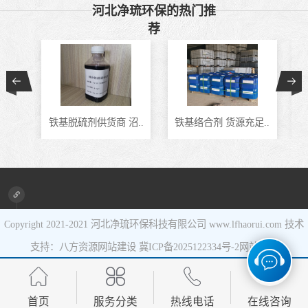
河北净琉环保的热门推
催化剂
液相氧化还原脱
荐
硫催化剂
液相氧化还原脱
硫补充剂
油气集输用天然
铁基脱硫剂供货商 沼..
铁基络合剂 货源充足..
J
气净化剂螯合物
硫酸锰系复合型
类脱硫剂
催化剂
Copyright 2021-2021
河北净琉环保科技有限公司
www.lfhaorui.com 技术
支持：八方资源
网站建设
冀ICP备2025122334号-2
网站地图
首页
服务分类
热线电话
在线咨询