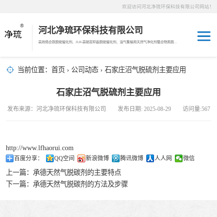
欢迎访问河北净琉环保科技有限公司网站！
河北净琉环保科技有限公司
高效络合铁脱硫催化剂、JLH-高硫容抑盐脱硫催化剂、油气集输用天然气净化剂螯合物类脱硫剂，液相氧化还原脱硫催化剂、液相氧化还原脱硫补充剂、液相氧化还原脱硫溶液分散剂、JL-12活化MDEA脱碳剂、JL-14深度脱碳剂、沼气脱硫剂、焦油破乳剂
天然气脱碳剂
当前位置：
首页
›
公司动态
› 石家庄沼气脱硫剂主要应用
沼气脱硫剂
石家庄沼气脱硫剂主要应用
发布来源：河北净琉环保科技有限公司 发布日期: 2025-08-29 访问量:567
焦化煤气脱硫剂
络合铁脱硫催化
http://www.lfhaorui.com
百度分享：
QQ空间
新浪微博
腾讯微博
人人网
微信
剂
天然气脱硫剂
上一篇：
承德天然气脱碳剂的主要特点
下一篇：
承德天然气脱碳剂的方法及步骤
羰基硫脱除催化
剂
高硫容抑盐脱硫