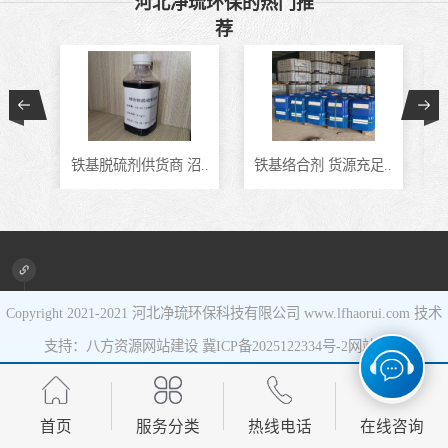
河北净琉环保的热门推
荐
催化剂
液相氧化还原脱
硫催化剂
液相氧化还原脱
硫补充剂
油气集输用天然
铁基脱硫剂供货商 沼..
铁基络合剂 货源充足..
J
气净化剂螯合物
硫酸锰系复合型
类脱硫剂
催化剂
Copyright 2021-2021
河北净琉环保科技有限公司
www.lfhaorui.com 技术
支持：八方资源
网站建设
冀ICP备2025122334号-2
网站地图
首页
服务分类
热线电话
在线咨询