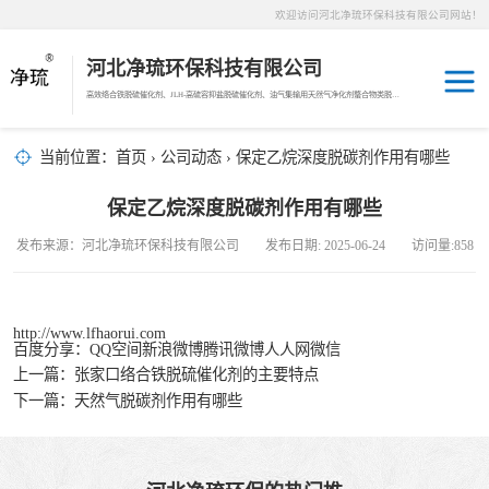
欢迎访问河北净琉环保科技有限公司网站！
河北净琉环保科技有限公司
高效络合铁脱硫催化剂、JLH-高硫容抑盐脱硫催化剂、油气集输用天然气净化剂螯合物类脱硫剂，液相氧化还原脱硫催化剂、液相氧化还原脱硫补充剂、液相氧化还原脱硫溶液分散剂、JL-12活化MDEA脱碳剂、JL-14深度脱碳剂、沼气脱硫剂、焦油破乳剂
天然气脱碳剂
当前位置：
首页
›
公司动态
› 保定乙烷深度脱碳剂作用有哪些
沼气脱硫剂
保定乙烷深度脱碳剂作用有哪些
发布来源：河北净琉环保科技有限公司 发布日期: 2025-06-24 访问量:858
焦化煤气脱硫剂
络合铁脱硫催化
http://www.lfhaorui.com
百度分享：
QQ空间
新浪微博
腾讯微博
人人网
微信
剂
天然气脱硫剂
上一篇：
张家口络合铁脱硫催化剂的主要特点
下一篇：
天然气脱碳剂作用有哪些
羰基硫脱除催化
剂
高硫容抑盐脱硫