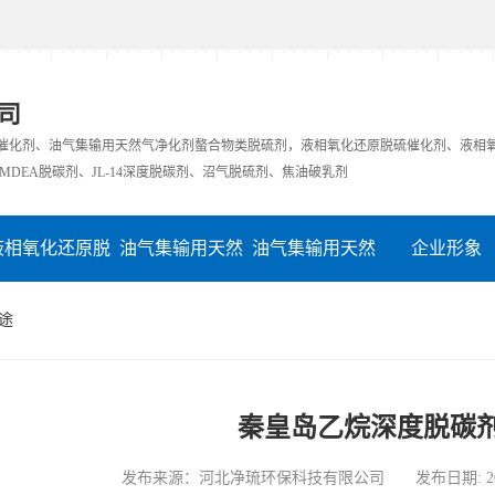
司
硫催化剂、油气集输用天然气净化剂螯合物类脱硫剂，液相氧化还原脱硫催化剂、液相
MDEA脱碳剂、JL-14深度脱碳剂、沼气脱硫剂、焦油破乳剂
液相氧化还原脱
油气集输用天然
油气集输用天然
企业形象
硫催化剂
气净化剂螯合物
气净化剂螯合物
在线留言
途
类脱硫剂
类脱硫剂
秦皇岛乙烷深度脱碳
发布来源：河北净琉环保科技有限公司 发布日期: 2024-