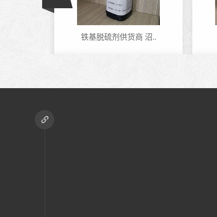
铁基脱硫剂供货商 沼..
庆阳天燃气铁离子脱..