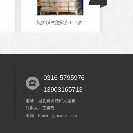
.
焦炉煤气脱硫剂JLH高..
和田
0316-5795976
铁基催化剂 现场技术..
铁基
13903165713
地址：河北省廊坊市大城县
联系人：王经理
邮箱：lfmeirui@foxmail.com