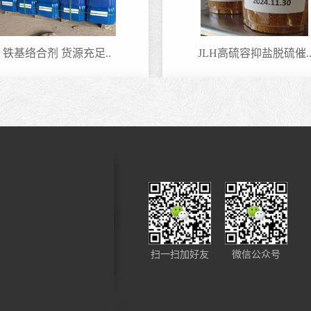
铁基络合剂 货源充足..
JLH高硫容抑盐脱硫催.
毕节复配铁离子络合..
铁基络合剂 货源充足..
扫一扫加好友
微信公众号