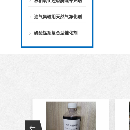
液相氧化还原脱硫补充剂
油气集输用天然气净化剂螯合物类脱硫剂
硫酸锰系复合型催化剂