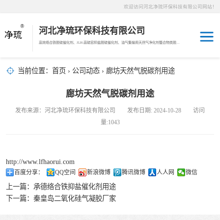
欢迎访问河北净琉环保科技有限公司网站！
河北净琉环保科技有限公司
高效络合铁脱硫催化剂、JLH-高硫容抑盐脱硫催化剂、油气集输用天然气净化剂螯合物类脱硫剂，液相氧化还原脱硫催化剂、液相氧化还原脱硫补充剂、液相氧化还原脱硫溶液分散剂、JL-12活化MDEA脱碳剂、JL-14深度脱碳剂、沼气脱硫剂、焦油破乳剂
天然气脱碳剂
当前位置：
首页
›
公司动态
› 廊坊天然气脱碳剂用途
沼气脱硫剂
廊坊天然气脱碳剂用途
发布来源：河北净琉环保科技有限公司 发布日期: 2024-10-28 访问
焦化煤气脱硫剂
量:1043
络合铁脱硫催化
http://www.lfhaorui.com
剂
天然气脱硫剂
百度分享：
QQ空间
新浪微博
腾讯微博
人人网
微信
上一篇：
承德络合铁抑盐催化剂用途
羰基硫脱除催化
下一篇：
秦皇岛二氧化硅气凝胶厂家
剂
高硫容抑盐脱硫