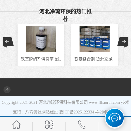
催化剂
液相氧化还原脱
河北净琉环保的热门推
荐
硫催化剂
液相氧化还原脱
硫补充剂
油气集输用天然
气净化剂螯合物
硫酸锰系复合型
铁基脱硫剂供货商 沼..
铁基络合剂 货源充足..
J
类脱硫剂
催化剂
Copyright 2021-2021
河北净琉环保科技有限公司
www.lfhaorui.com 技术
支持：八方资源
网站建设
冀ICP备2025122334号-2
网站地图