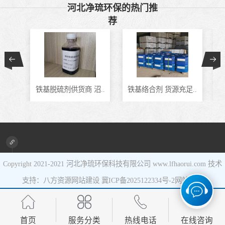
河北净琉环保的热门推
催化剂
液相氧化还原脱
荐
硫催化剂
液相氧化还原脱
硫补充剂
油气集输用天然
铁基脱硫剂供货商 沼..
铁基络合剂 货源充足..
J
气净化剂螯合物
硫酸锰系复合型
类脱硫剂
催化剂
Copyright 2021-2021
河北净琉环保科技有限公司
www.lfhaorui.com 技术
支持：八方资源
网站建设
冀ICP备2025122334号-2
网站地图
首页
服务分类
热线电话
在线咨询