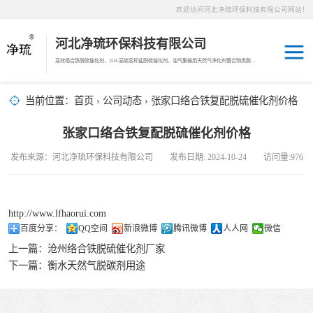
欢迎访问河北净琉环保科技有限公司网站！
河北净琉环保科技有限公司
高效络合铁脱硫催化剂、JLH-高硫容抑盐脱硫催化剂、油气集输用天然气净化剂螯合物类脱硫剂，液相氧化还原脱硫催化剂、液相氧化还原脱硫补充剂、液相氧化还原脱硫溶液分散剂、JL-12活化MDEA脱碳剂、JL-14深度脱碳剂、沼气脱硫剂、焦油破乳剂
天然气脱碳剂
当前位置：
首页
›
公司动态
› 张家口络合铁复配脱硫催化剂价格
沼气脱硫剂
张家口络合铁复配脱硫催化剂价格
发布来源：河北净琉环保科技有限公司 发布日期: 2024-10-24 访问量:976
焦化煤气脱硫剂
络合铁脱硫催化
http://www.lfhaorui.com
百度分享：
QQ空间
新浪微博
腾讯微博
人人网
微信
剂
天然气脱硫剂
上一篇：
沧州络合铁脱硫催化剂厂家
下一篇：
衡水天然气脱碳剂用途
羰基硫脱除催化
剂
高硫容抑盐脱硫