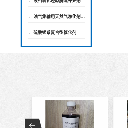
液相氧化还原脱硫补充剂
油气集输用天然气净化剂螯合物类脱硫剂
硫酸锰系复合型催化剂