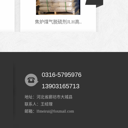
.
焦炉煤气脱硫剂JLH高..
和田
0316-5795976
铁基催化剂 现场技术..
铁基
13903165713
地址：河北省廊坊市大城县
联系人：王经理
邮箱：lfmeirui@foxmail.com