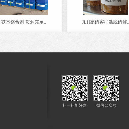
铁基络合剂 货源充足..
JLH高硫容抑盐脱硫催.
毕节复配铁离子络合..
铁基络合剂 货源充足..
扫一扫加好友
微信公众号