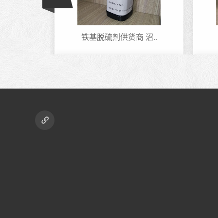
铁基脱硫剂供货商 沼..
庆阳天燃气铁离子脱..