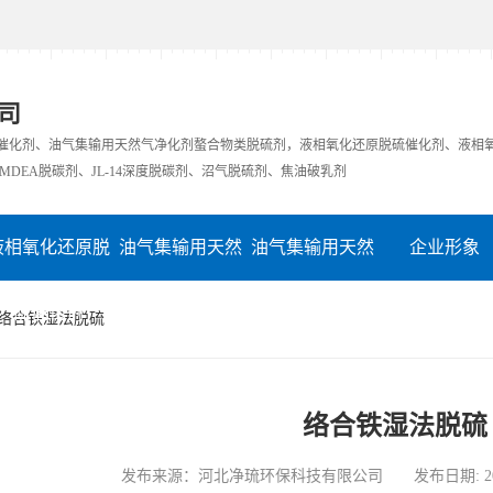
司
硫催化剂、油气集输用天然气净化剂螯合物类脱硫剂，液相氧化还原脱硫催化剂、液相
MDEA脱碳剂、JL-14深度脱碳剂、沼气脱硫剂、焦油破乳剂
液相氧化还原脱
油气集输用天然
油气集输用天然
企业形象
硫催化剂
气净化剂螯合物
气净化剂螯合物
在线留言
 络合铁湿法脱硫
类脱硫剂
类脱硫剂
络合铁湿法脱硫
发布来源：河北净琉环保科技有限公司 发布日期: 2023-