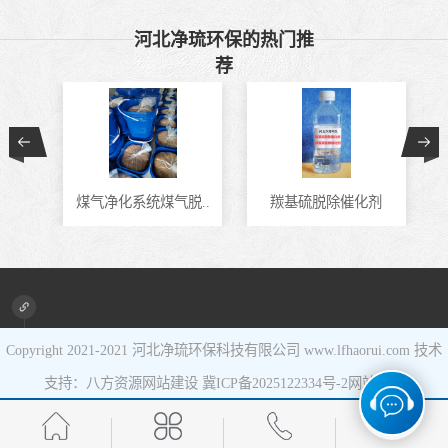
催化剂
液相氧化还原脱
河北净琉环保的热门推
荐
硫催化剂
液相氧化还原脱
硫补充剂
油气集输用天然
气净化剂螯合物
硫酸锰系复合型
合..
煤气净化系统煤气脱..
羰基硫脱除催化剂
类脱硫剂
催化剂
Copyright 2021-2021
河北净琉环保科技有限公司
www.lfhaorui.com 技术
支持：八方资源
网站建设
冀ICP备2025122334号-2
网站地图