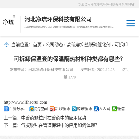
欢迎访问河北净琉环保科技有限公司网站！
河北净琉环保科技有限公司
高效络合铁脱硫催化剂、JLH-高硫容抑盐脱硫催化剂、油气集输用天然气净化剂螯合物类脱硫剂，液相氧化还原脱硫催化剂、液相氧化还原脱硫补充剂、液相氧化还原脱硫溶液分散剂、JL-12活化MDEA脱碳剂、JL-14深度脱碳剂、沼气脱硫剂、焦油破乳剂
天然气脱碳剂
当前位置：
首页
›
公司动态
›
高硫容抑盐脱硫催化剂
› 可拆卸保温套的保温隔热材料种类都有哪些？
沼气脱硫剂
可拆卸保温套的保温隔热材料种类都有哪些？
发布来源：河北净琉环保科技有限公司 发布日期: 2022-12-28 访问
焦化煤气脱硫剂
量:1770
络合铁脱硫催化
http://www.lfhaorui.com
剂
天然气脱硫剂
百度分享：
QQ空间
新浪微博
腾讯微博
人人网
微信
上一篇：
中兽药颗粒剂在兽药中的应用优势
羰基硫脱除催化
下一篇：
​气凝胶毡在管道保温中的应用如何体现？
剂
高硫容抑盐脱硫