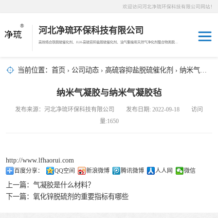
欢迎访问河北净琉环保科技有限公司网站！
河北净琉环保科技有限公司
高效络合铁脱硫催化剂、JLH-高硫容抑盐脱硫催化剂、油气集输用天然气净化剂螯合物类脱硫剂，液相氧化还原脱硫催化剂、液相氧化还原脱硫补充剂、液相氧化还原脱硫溶液分散剂、JL-12活化MDEA脱碳剂、JL-14深度脱碳剂、沼气脱硫剂、焦油破乳剂
天然气脱碳剂
当前位置：
首页
›
公司动态
›
高硫容抑盐脱硫催化剂
› 纳米气凝胶与纳米气凝胶毡
沼气脱硫剂
纳米气凝胶与纳米气凝胶毡
发布来源：河北净琉环保科技有限公司 发布日期: 2022-09-18 访问
焦化煤气脱硫剂
量:1650
络合铁脱硫催化
http://www.lfhaorui.com
剂
天然气脱硫剂
百度分享：
QQ空间
新浪微博
腾讯微博
人人网
微信
上一篇：
气凝胶是什么材料？
羰基硫脱除催化
下一篇：
氧化锌脱硫剂的重要指标有哪些
剂
高硫容抑盐脱硫