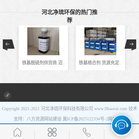
催化剂
液相氧化还原脱
河北净琉环保的热门推
荐
硫催化剂
液相氧化还原脱
硫补充剂
油气集输用天然
气净化剂螯合物
硫酸锰系复合型
铁基脱硫剂供货商 沼..
铁基络合剂 货源充足..
J
类脱硫剂
催化剂
Copyright 2021-2021
河北净琉环保科技有限公司
www.lfhaorui.com 技术
支持：八方资源
网站建设
冀ICP备2025122334号-2
网站地图