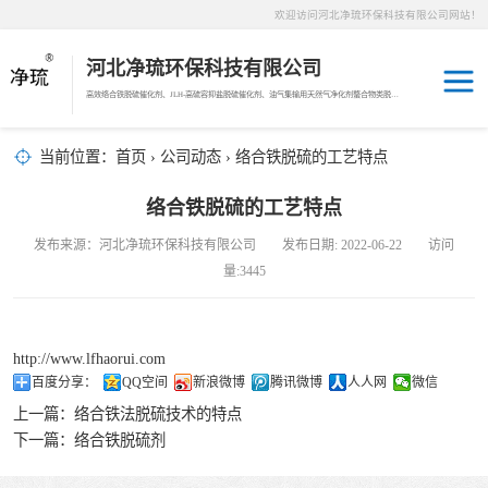
欢迎访问河北净琉环保科技有限公司网站！
河北净琉环保科技有限公司
高效络合铁脱硫催化剂、JLH-高硫容抑盐脱硫催化剂、油气集输用天然气净化剂螯合物类脱硫剂，液相氧化还原脱硫催化剂、液相氧化还原脱硫补充剂、液相氧化还原脱硫溶液分散剂、JL-12活化MDEA脱碳剂、JL-14深度脱碳剂、沼气脱硫剂、焦油破乳剂
天然气脱碳剂
当前位置：
首页
›
公司动态
› 络合铁脱硫的工艺特点
沼气脱硫剂
络合铁脱硫的工艺特点
发布来源：河北净琉环保科技有限公司 发布日期: 2022-06-22 访问
焦化煤气脱硫剂
量:3445
络合铁脱硫催化
http://www.lfhaorui.com
剂
天然气脱硫剂
百度分享：
QQ空间
新浪微博
腾讯微博
人人网
微信
上一篇：
络合铁法脱硫技术的特点
羰基硫脱除催化
下一篇：
络合铁脱硫剂
剂
高硫容抑盐脱硫