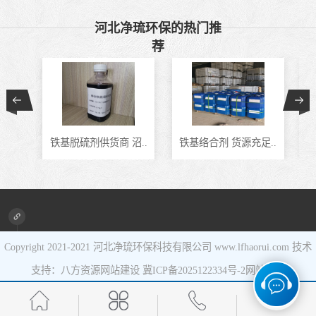
催化剂
液相氧化还原脱
河北净琉环保的热门推
荐
硫催化剂
液相氧化还原脱
硫补充剂
油气集输用天然
气净化剂螯合物
硫酸锰系复合型
铁基脱硫剂供货商 沼..
铁基络合剂 货源充足..
J
类脱硫剂
催化剂
Copyright 2021-2021
河北净琉环保科技有限公司
www.lfhaorui.com 技术
支持：八方资源
网站建设
冀ICP备2025122334号-2
网站地图