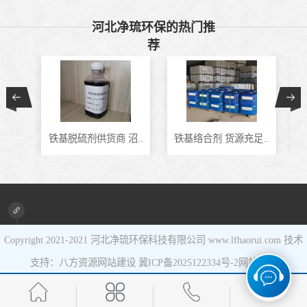
催化剂
液相氧化还原脱
河北净琉环保的热门推
荐
硫催化剂
液相氧化还原脱
硫补充剂
油气集输用天然
气净化剂螯合物
硫酸锰系复合型
铁基脱硫剂供货商 沼..
铁基络合剂 货源充足..
J
类脱硫剂
催化剂
Copyright 2021-2021
河北净琉环保科技有限公司
www.lfhaorui.com 技术
支持：八方资源
网站建设
冀ICP备2025122334号-2
网站地图