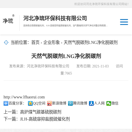
欢迎访问河北净琉环保科技有限公司网站！
河北净琉环保科技有限公司
高效络合铁脱硫催化剂、JLH-高硫容抑盐脱硫催化剂、油气集输用天然气净化剂螯合物类脱硫剂，液相氧化还原脱硫催化剂、液相氧化还原脱硫补充剂、液相氧化还原脱硫溶液分散剂、JL-12活化MDEA脱碳剂、JL-14深度脱碳剂、沼气脱硫剂、焦油破乳剂
天然气脱碳剂
当前位置：
首页
›
企业形象
› 天然气脱碳剂LNG净化脱碳剂
沼气脱硫剂
天然气脱碳剂LNG净化脱碳剂
发布来源：河北净琉环保科技有限公司 发布日期: 2021-11-03 访问
焦化煤气脱硫剂
量:7665
络合铁脱硫催化
http://www.lfhaorui.com
剂
天然气脱硫剂
百度分享：
QQ空间
新浪微博
腾讯微博
人人网
微信
上一篇：
高炉煤气碳基硫脱碳剂
羰基硫脱除催化
下一篇：
JLH-高硫容抑盐脱硫催化剂
剂
高硫容抑盐脱硫