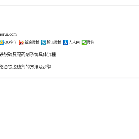
aorui.com
QQ空间
新浪微博
腾讯微博
人人网
微信
铁脱硫复配药剂系统具体流程
络合铁脱硫剂的方法及步骤