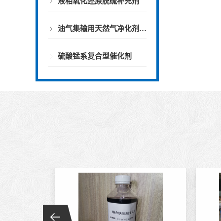
液相氧化还原脱硫补充剂
油气集输用天然气净化剂螯合物类脱硫剂
硫酸锰系复合型催化剂