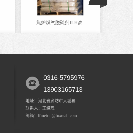
.
焦炉煤气脱硫剂JLH高..
和田
0316-5795976
铁基催化剂 现场技术..
铁基
13903165713
地址：河北省廊坊市大城县
联系人：王经理
邮箱：lfmeirui@foxmail.com