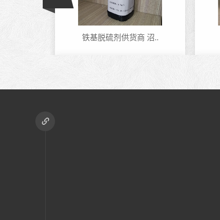
铁基脱硫剂供货商 沼..
庆阳天燃气铁离子脱..