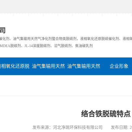
司
硫催化剂、油气集输用天然气净化剂螯合物类脱硫剂，液相氧化还原脱硫催化剂、液相
MDEA脱碳剂、JL-14深度脱碳剂、沼气脱硫剂、焦油破乳剂
液相氧化还原脱
油气集输用天然
油气集输用天然
企业形象
硫催化剂
气净化剂螯合物
气净化剂螯合物
在线留言
类脱硫剂
类脱硫剂
络合铁脱硫特点
发布来源：河北净琉环保科技有限公司 发布日期: 2022-