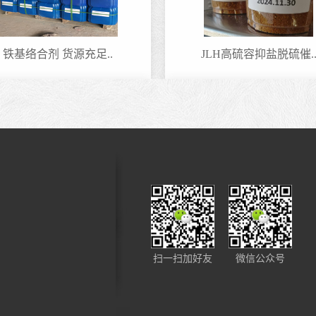
铁基络合剂 货源充足..
JLH高硫容抑盐脱硫催.
毕节复配铁离子络合..
铁基络合剂 货源充足..
扫一扫加好友
微信公众号